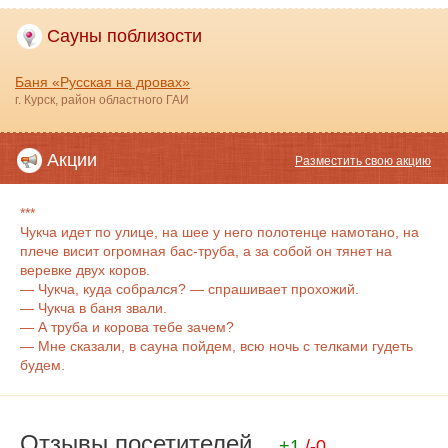
Сауны поблизости
Баня «Русская на дровах»
г. Курск, район областного ГАИ
Акции
Разместить свою акцию
***
Чукча идет по улице, на шее у него полотенце намотано, на
плече висит огромная бас-труба, а за собой он тянет на
веревке двух коров.
— Чукча, куда собрался? — спрашивает прохожий.
— Чукча в баня звали.
— А труба и корова тебе зачем?
— Мне сказали, в сауна пойдем, всю ночь с телками гудеть
будем.
Отзывы посетителей
+1
/-0