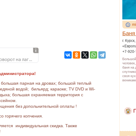
mi
Баня
г. Курск
«Европа
+7-920-
г. Курск, ул. Сумская, поворот на лагеря, поворот перед санаторием «Феодосия Печерского»
Большой
человек,
баня на 
спутнико
 администратора!
своя кух
веникам
большая парная на дровах; большой теплый
ледяной водой; бильярд; караоке; TV DVD и Wi-
отдыха; большая охраняемая территория с
ссейном.
сещения без допольнительной оплаты !
со горячего копчения.
ляется индивидуальная скидка. Также
!