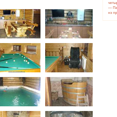
четы
— Па
нэ п