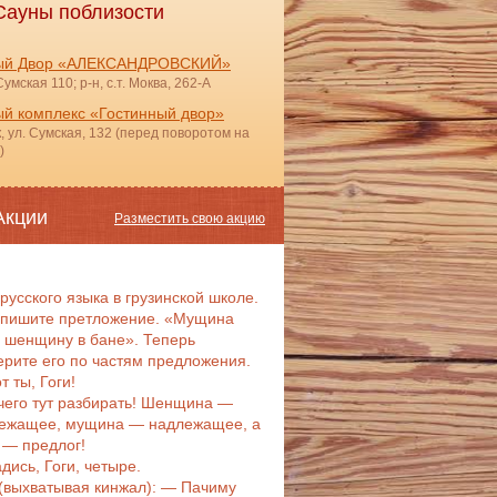
Сауны поблизости
ый Двор «АЛЕКСАНДРОВСКИЙ»
Сумская 110; р-н, с.т. Моква, 262-А
й комплекс «Гостинный двор»
ск, ул. Сумская, 132 (перед поворотом на
)
Акции
Разместить свою акцию
 русского языка в грузинской школе.
пишите претложение. «Мущина
 шенщину в бане». Теперь
ерите его по частям предложения.
т ты, Гоги!
чего тут разбирать! Шенщина —
ежащее, мущина — надлежащее, а
 — предлог!
дись, Гоги, четыре.
 (выхватывая кинжал): — Пачиму