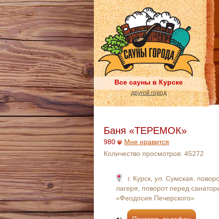
Все сауны в Курске
другой город
Баня «ТЕРЕМОК»
980
Мне нравится
Количество просмотров:
45272
г. Курск, ул. Сумская, повор
лагеря, поворот перед санато
«Феодосия Печерского»