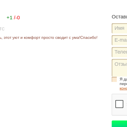
й
Остав
+1
/-0
UTC
, этот уют и комфорт просто сводит с ума!Спасибо!
Я д
пер
кон