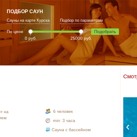
ПОДБОР САУН
Сауны на карте Курска
Подбор по параметрам
По цене
Подобрать
0 руб.
25000 руб.
Смот
6 человек
от на
рием
min:
3 часа
Сауна с бассейном