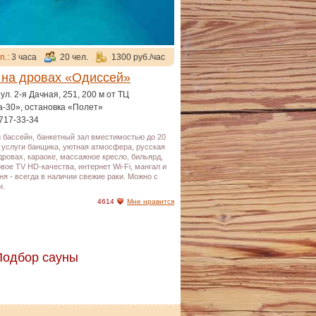
n.:
3 часа
20 чел.
1300 руб./час
 на дровах «Одиссей»
, ул. 2-я Дачная, 251, 200 м от ТЦ
-30», остановка «Полет»
717-33-34
 бассейн, банкетный зал вместимостью до 20
 услуги банщика, уютная атмосфера, русская
дровах, караоке, массажное кресло, бильярд,
вое TV HD-качества, интернет Wi-Fi, мангал и
ня - всегда в наличии свежие раки. Можно с
и.
4614
Мне нравится
Подбор сауны