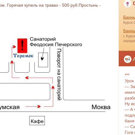
м. Горячая купель на травах - 500 руб.Простынь -
Банн
Курск 
Банны
г. Кур
лагеря
***
Урок
— За
имел
разб
Ну во
— А 
подл
баня
— Са
Гоги