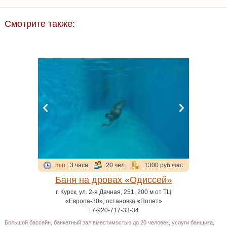
Смотрите также:
min.:
3 часа
20 чел.
1300 руб./час
Баня на дровах «Одиссей»
г. Курск, ул. 2-я Дачная, 251, 200 м от ТЦ
«Европа-30», остановка «Полет»
+7-920-717-33-34
Большой бассейн, банкетный зал вместимостью до 20 человек, услуги банщика,