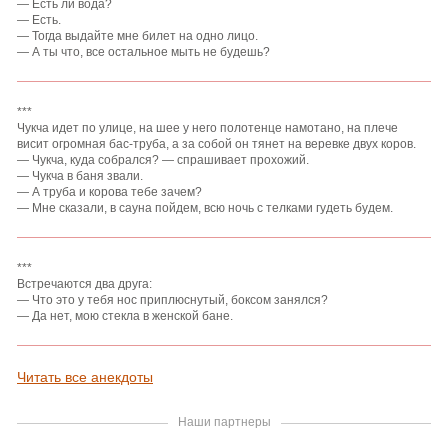
— Есть ли вода?
— Есть.
— Тогда выдайте мне билет на одно лицо.
— А ты что, все остальное мыть не будешь?
***
Чукча идет по улице, на шее у него полотенце намотано, на плече
висит огромная бас-труба, а за собой он тянет на веревке двух коров.
— Чукча, куда собрался? — спрашивает прохожий.
— Чукча в баня звали.
— А труба и корова тебе зачем?
— Мне сказали, в сауна пойдем, всю ночь с телками гудеть будем.
***
Встречаются два друга:
— Что это у тебя нос приплюснутый, боксом занялся?
— Да нет, мою стекла в женской бане.
Читать все анекдоты
Наши партнеры