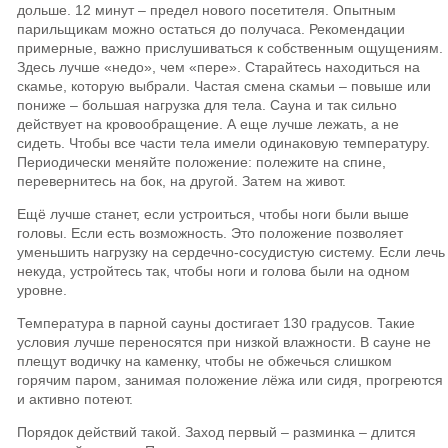
дольше. 12 минут – предел нового посетителя. Опытным
парильщикам можно остаться до получаса. Рекомендации
примерные, важно прислушиваться к собственным ощущениям.
Здесь лучше «недо», чем «пере». Старайтесь находиться на
скамье, которую выбрали. Частая смена скамьи – повыше или
пониже – большая нагрузка для тела. Сауна и так сильно
действует на кровообращение. А еще лучше лежать, а не
сидеть. Чтобы все части тела имели одинаковую температуру.
Периодически меняйте положение: полежите на спине,
перевернитесь на бок, на другой. Затем на живот.
Ещё лучше станет, если устроиться, чтобы ноги были выше
головы. Если есть возможность. Это положение позволяет
уменьшить нагрузку на сердечно-сосудистую систему. Если лечь
некуда, устройтесь так, чтобы ноги и голова были на одном
уровне.
Температура в парной сауны достигает 130 градусов. Такие
условия лучше переносятся при низкой влажности. В сауне не
плещут водичку на каменку, чтобы не обжечься слишком
горячим паром, занимая положение лёжа или сидя, прогреются
и активно потеют.
Порядок действий такой. Заход первый – разминка – длится