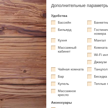
Дополнительные параметр
Удобства
Бассейн
Банкетн
Бильярд
Гостини
номера
Кухня
Мангал
Массажный
Комната
кабинет
Wi-Fi ин
Джакузи
Чайная комната
Танцпол
Бар
Беседка
Купель
Теплые 
Массажное
кресло
Аксессуары