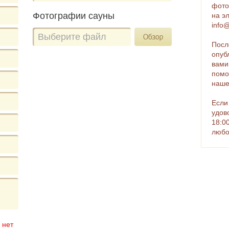
фото
Фотографии сауны
на э
info
Посл
опуб
вами
помо
наше
Если
удов
18:0
любо
нет