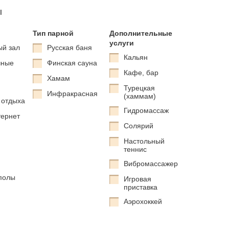
ы
Тип парной
Дополнительные
услуги
ый зал
Русская баня
Кальян
чные
Финская сауна
Кафе, бар
Хамам
Турецкая
Инфракрасная
(хаммам)
 отдыха
Гидромассаж
тернет
Солярий
Настольный
теннис
Вибромассажер
полы
Игровая
приставка
Аэрохоккей