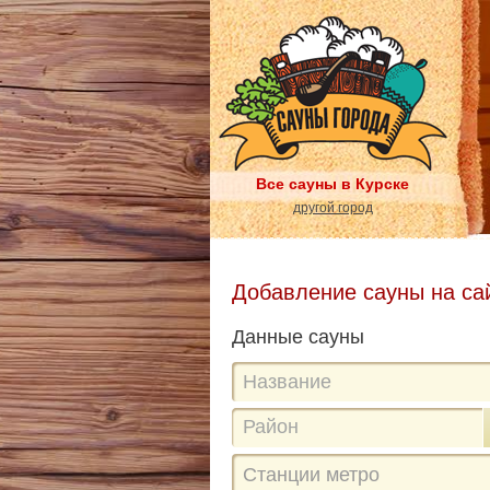
Все сауны в Курске
другой город
Добавление сауны на са
Данные сауны
Район