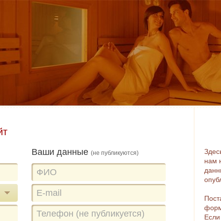
йт
Ваши данные
Здес
(не публикуются)
нам 
данн
опуб
Пост
форм
Если